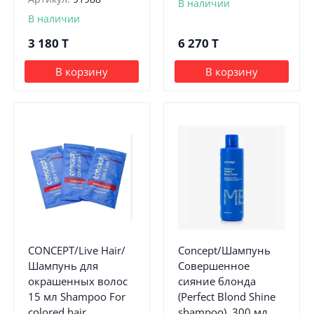
В наличии
В наличии
3 180
T
6 270
T
В корзину
В корзину
CONCEPT/Live Hair/
Concept/Шампунь
Шампунь для
Совершенное
окрашенных волос
сияние блонда
15 мл Shampoo For
(Perfect Blond Shine
colored hair
shampoo), 300 мл