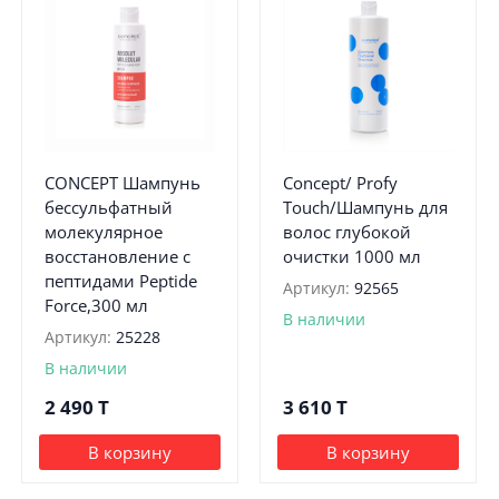
CONCEPT Шампунь
Concept/ Profy
бессульфатный
Touch/Шампунь для
молекулярное
волос глубокой
восстановление с
очистки 1000 мл
пептидами Peptide
Артикул:
92565
Force,300 мл
В наличии
Артикул:
25228
В наличии
2 490
T
3 610
T
В корзину
В корзину