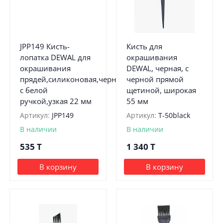
JPP149 Кисть-
Кисть для
лопатка DEWAL для
окрашивания
окрашивания
DEWAL, черная, с
прядей,силиконовая,черная
черной прямой
с белой
щетиной, широкая
ручкой,узкая 22 мм
55 мм
Артикул:
JPP149
Артикул:
T-50black
В наличии
В наличии
535
T
1 340
T
В корзину
В корзину