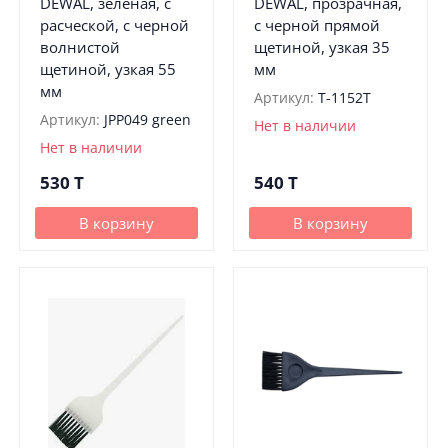
DEWAL, зеленая, с
DEWAL, прозрачная,
расческой, с черной
с черной прямой
волнистой
щетиной, узкая 35
щетиной, узкая 55
мм
мм
Артикул:
T-1152T
Артикул:
JPP049 green
Нет в наличии
Нет в наличии
530
T
540
T
В корзину
В корзину