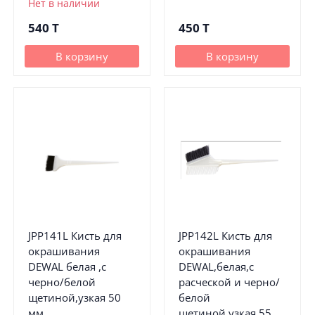
Нет в наличии
540
T
450
T
В корзину
В корзину
JPP141L Кисть для
JPP142L Кисть для
окрашивания
окрашивания
DEWAL белая ,с
DEWAL,белая,с
черно/белой
расческой и черно/
щетиной,узкая 50
белой
мм
щетиной,узкая 55