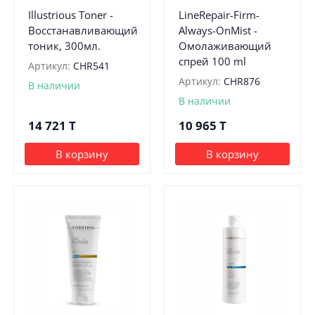
Illustrious Toner -
LineRepair-Firm-
Восстанавливающий
Always-OnMist -
тоник, 300мл.
Омолаживающий
спрей 100 ml
Артикул:
CHR541
Артикул:
CHR876
В наличии
В наличии
14 721
T
10 965
T
В корзину
В корзину