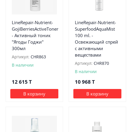
LineRepair-Nutrient-
LineRepair-Nutrient-
GojiBerriesActiveToner
SuperfoodAquaMist
- Активный тоник
100 ml. -
"Ягоды Годжи"
Освежающий спрей
300мл
с активными
веществами
Артикул:
CHR863
Артикул:
CHR870
В наличии
В наличии
12 615
T
10 968
T
В корзину
В корзину