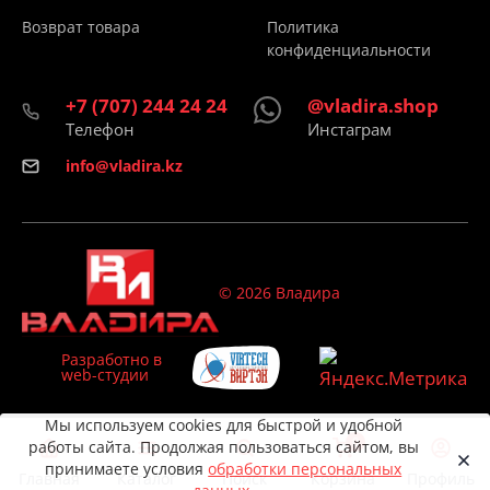
Возврат товара
Политика
конфиденциальности
+7 (707) 244 24 24
@vladira.shop
Телефон
Инстаграм
info@vladira.kz
© 2026 Владира
Разработно в
web-студии
Мы используем cookies для быстрой и удобной
0
работы сайта. Продолжая пользоваться сайтом, вы
принимаете условия
обработки персональных
Главная
Каталог
Поиск
Корзина
Профиль